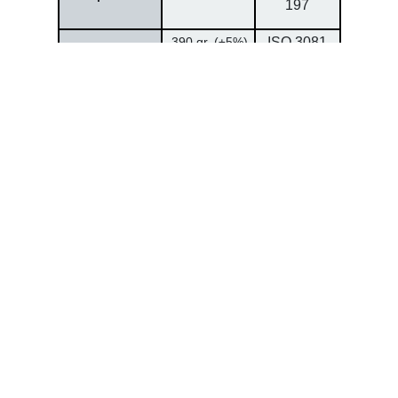
197
390 gr. (±5%)
ISO 3081-
Peso/m²
197
0,50 mm.
ISO 5084-
Espesor
(±5%)
1996
0,28 mm.
Grosor de de
ISO 5084-
(±5%)
Hilo
1996
urd 250 tram
Resistencia a la
ISO 1421/1-
150 (±5%)
tracción
2003
(daN/cm)
urd 6,9 tram
Resistencia al
ISO 4674-
9,3 (±5%)
desgarro (danN)
1977
7 Grade ISO
Solidez de
ISO 105 B02-
Blue scale
color
1994